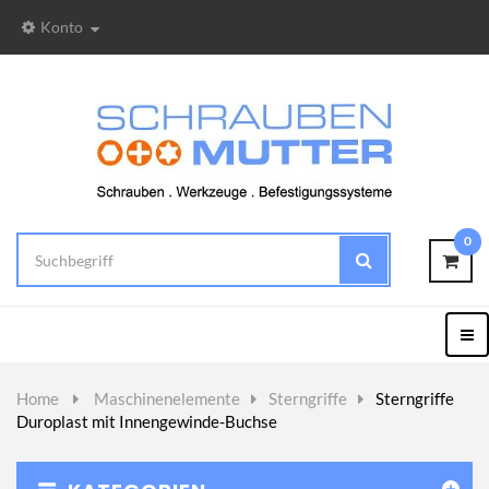
Konto
0
Togg
Nav
Home
>
Maschinenelemente
>
Sterngriffe
>
Sterngriffe
Duroplast mit Innengewinde-Buchse