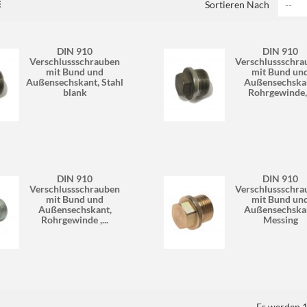
Sortieren Nach
DIN 910
DIN 910
Verschlussschrauben
Verschlussschra
mit Bund und
mit Bund un
Außensechskant, Stahl
Außensechska
blank
Rohrgewinde,.
DIN 910
DIN 910
Verschlussschrauben
Verschlussschra
mit Bund und
mit Bund un
Außensechskant,
Außensechska
Rohrgewinde ,...
Messing
Es werden 1 