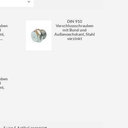
DIN 910
uben
Verschlussschrauben
d
mit Bund und
nt,
Außensechskant, Stahl
..
verzinkt
uben
d
nt,
- 5 von 5 Artikel angezeigt