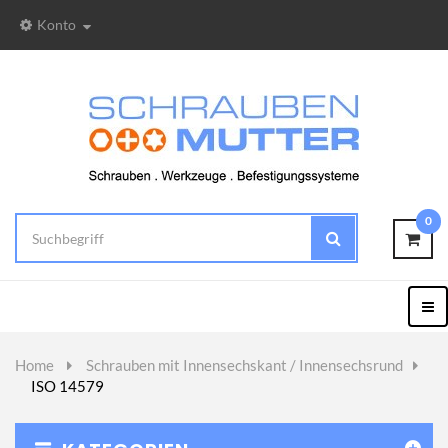
Konto
0
Togg
Nav
Home
>
Schrauben mit Innensechskant / Innensechsrund
>
ISO 14579