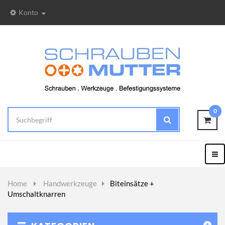
Konto
0
Togg
Nav
Home
>
Handwerkzeuge
>
Biteinsätze +
Umschaltknarren