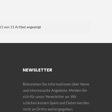
11 von 11 Artikel angezeigt
NEWSLETTER
Bekommen Sie Informationen über News
und interessante Angebote. Melden Sie
sich für unser Newsletter an. Wir
schicken keinen Spam und Daten werden
nicht an Dritte weitergegeben.