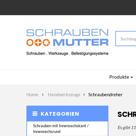
Produkte
Home
>
Handwerkzeuge
>
Schraubendreher
SCH
KATEGORIEN
Schrauben mit Innensechskant /
Es gibt 1
Innensechsrund