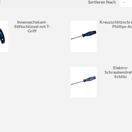
Sortieren Nach
Innensechskant-
Kreuzschlitzsch
Stiftschlüssel mit T-
Phillips-A
Griff
Elektro-
Schraubendre
Schlitz