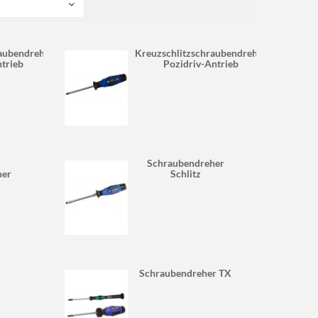
raubendreher
Kreuzschlitzschraubendreher
ntrieb
Pozidriv-Antrieb
Schraubendreher
her
Schlitz
Schraubendreher TX