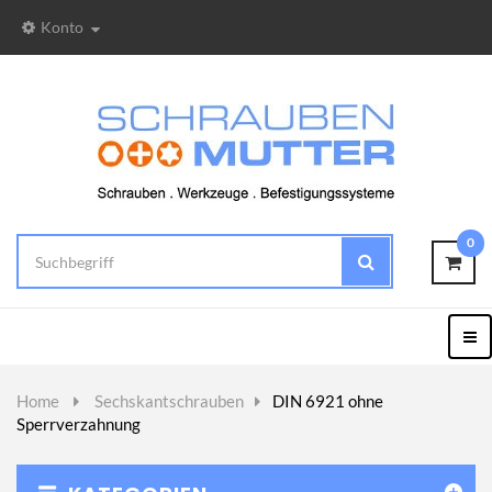
Konto
0
Togg
Nav
Home
>
Sechskantschrauben
>
DIN 6921 ohne
Sperrverzahnung