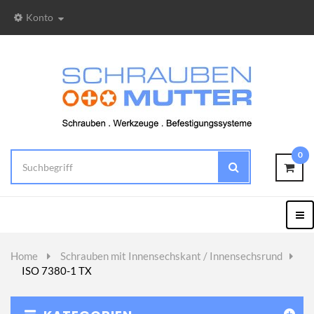
Konto
0
Togg
Nav
Home
>
Schrauben mit Innensechskant / Innensechsrund
>
ISO 7380-1 TX