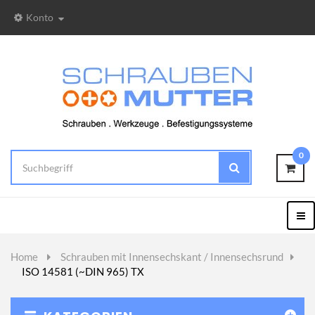
Konto
0
Togg
Nav
Home
>
Schrauben mit Innensechskant / Innensechsrund
>
ISO 14581 (~DIN 965) TX