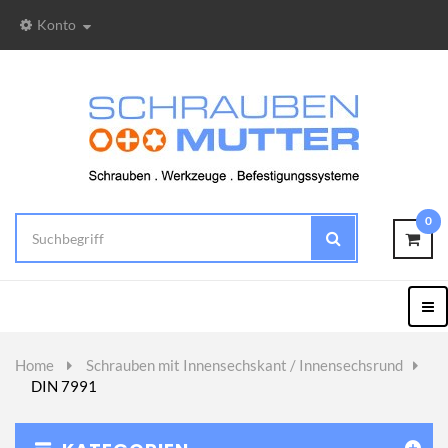
Konto
0
Togg
Nav
Home
>
Schrauben mit Innensechskant / Innensechsrund
>
DIN 7991